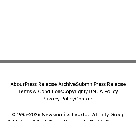
About
Press Release Archive
Submit Press Release
Terms & Conditions
Copyright/DMCA Policy
Privacy Policy
Contact
© 1995-2026 Newsmatics Inc. dba Affinity Group
Publishing & Tech Times Kuwait. All Rights Reserved.
Cookie Settings / Your Privacy Choices