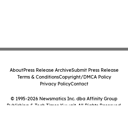
About
Press Release Archive
Submit Press Release
Terms & Conditions
Copyright/DMCA Policy
Privacy Policy
Contact
© 1995-2026 Newsmatics Inc. dba Affinity Group
Publishing & Tech Times Kuwait. All Rights Reserved.
Cookie Settings / Your Privacy Choices