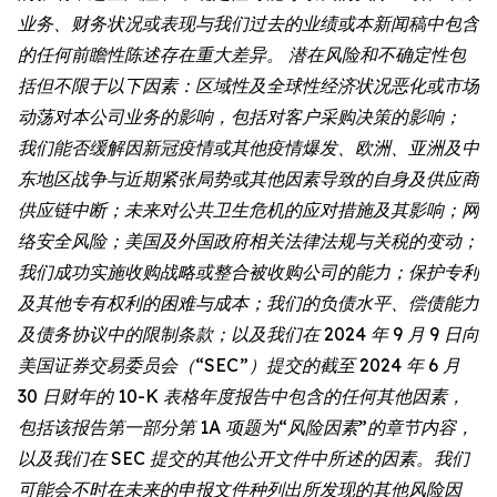
业务、财务状况或表现与我们过去的业绩或本新闻稿中包含
的任何前瞻性陈述存在重大差异。 潜在风险和不确定性包
括但不限于以下因素：区域性及全球性经济状况恶化或市场
动荡对本公司业务的影响，包括对客户采购决策的影响；
我们能否缓解因新冠疫情或其他疫情爆发、欧洲、亚洲及中
东地区战争与近期紧张局势或其他因素导致的自身及供应商
供应链中断；未来对公共卫生危机的应对措施及其影响；网
络安全风险；美国及外国政府相关法律法规与关税的变动；
我们成功实施收购战略或整合被收购公司的能力；保护专利
及其他专有权利的困难与成本；我们的负债水平、偿债能力
及债务协议中的限制条款；以及我们在 2024 年 9 月 9 日向
美国证券交易委员会（“SEC”）提交的截至 2024 年 6 月
30 日财年的 10-K 表格年度报告中包含的任何其他因素，
包括该报告第一部分第 1A 项题为“风险因素”的章节内容，
以及我们在 SEC 提交的其他公开文件中所述的因素。我们
可能会不时在未来的申报文件种列出所发现的其他风险因